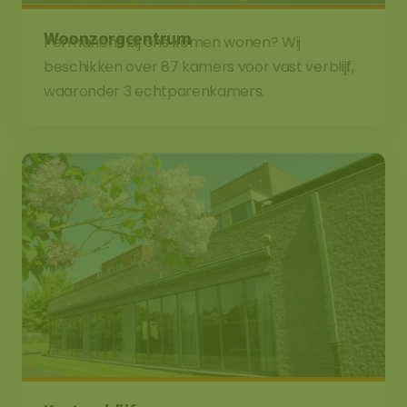
Woonzorgcentrum
Permanent bij ons komen wonen? Wij
beschikken over 87 kamers voor vast verblijf,
waaronder 3 echtparenkamers.