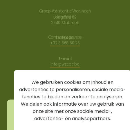
Groep Assistentie Woningen
Den Agger
Laageind 62
2940 Stabroek
Contact­gegevens
Telefoon
+32 3 568 60 26
E-mail
info@wzcac.be
We gebruiken cookies om inhoud en
Vind ons ook op
advertenties te personaliseren, sociale media-
functies te bieden en verkeer te analyseren.
We delen ook informatie over uw gebruik van
Sitemap
VISIE
onze site met onze sociale media-,
We gebruiken cookies om inhoud en advertenties te
WOONZORGCENTRUM
personaliseren, sociale media-functies te bieden en
advertentie- en analysepartners.
ASSISTENTIEWONINGEN
verkeer te analyseren. We delen ook informatie over
uw gebruik van onze site met onze sociale media-,
KORTVERBLIJF