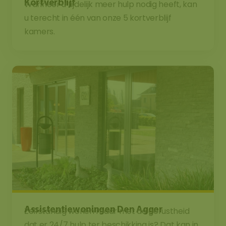
Kortverblijf
Wanneer u tijdelijk meer hulp nodig heeft, kan
u terecht in één van onze 5 kortverblijf
kamers.
Assistentiewoningen Den Agger
Zelfstandig wonen maar met de gerustheid
dat er 24/7 hulp ter beschikking is? Dat kan in