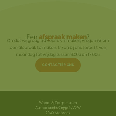
Een
afspraak maken
?
Omdat wij graag tijd voor u vrij maken, vragen wij om
een afspraak te maken. U kan bij ons terecht van
maandag tot vrijdag tussen 8.00u en 17.00u.
CONTACTEER ONS
Woon- & Zorgcentrum
Aalmoezenier Cuypers VZW
Torense Weg 1
2940 Stabroek