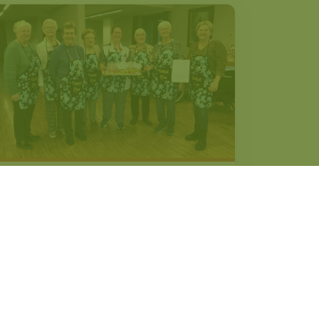
Ondersteun samen met ons
goede doelen!
22/02/2024
LEES MEER